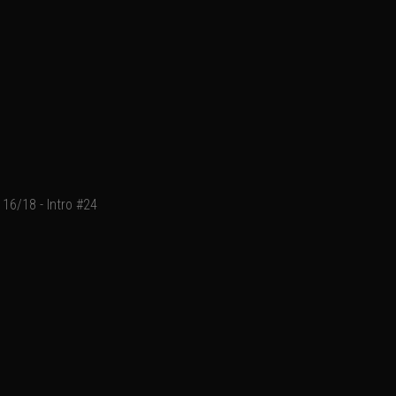
16/18 - Intro #24
Crayon sur feuille de co
Ajouter un commentaire
Email