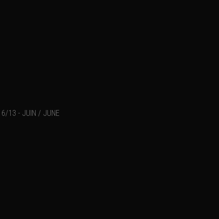
6/13 - JUIN / JUNE
Acrylique sur toile (40x8
Ajouter un commentaire
Email