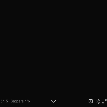
6/15 - Saqqara n°6
Steve Vandendorpe ©2014