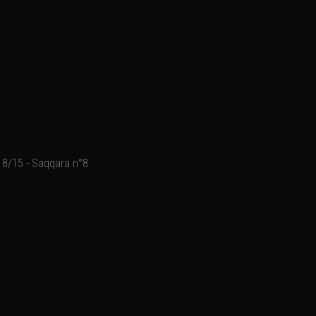
8/15 - Saqqara n°8
Acrylique sur toile (70x5
Ajouter un commentaire
Email