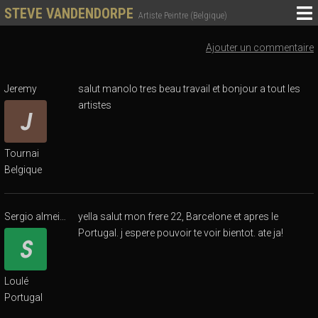
STEVE VANDENDORPE
Artiste Peintre (Belgique)
Ajouter un commentaire
Jeremy
salut manolo tres beau travail et bonjour a tout les
artistes
Tournai
Belgique
Sergio almeida
yella salut mon frere 22, Barcelone et apres le
Portugal. j espere pouvoir te voir bientot. ate ja!
Loulé
Portugal