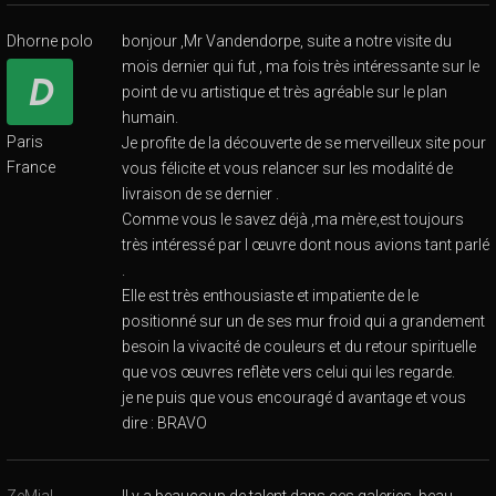
Dhorne polo
bonjour ,Mr Vandendorpe, suite a notre visite du
mois dernier qui fut , ma fois très intéressante sur le
point de vu artistique et très agréable sur le plan
humain.
Paris
Je profite de la découverte de se merveilleux site pour
France
vous félicite et vous relancer sur les modalité de
livraison de se dernier .
Comme vous le savez déjà ,ma mère,est toujours
très intéressé par l œuvre dont nous avions tant parlé
.
Elle est très enthousiaste et impatiente de le
positionné sur un de ses mur froid qui a grandement
besoin la vivacité de couleurs et du retour spirituelle
que vos œuvres reflète vers celui qui les regarde.
je ne puis que vous encouragé d avantage et vous
dire : BRAVO
ZeMiaL
Il y a beaucoup de talent dans ces galeries, beau