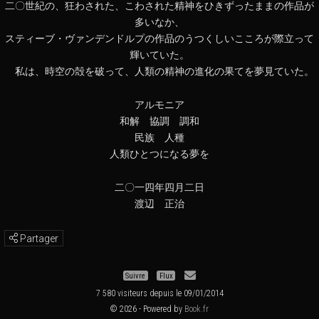
二〇世紀の、狂わされた、こわされた精神をひきずったままの作品が
多いなか、
スティーブ・ヴァンデンドルプの作品のうつくしいこころが際立って
輝いていた。
私は、時空の殻を破って、人類の精神の進化の果てを夢見ていた。
アルモニア
和解 協調 調和
民族 人種
人類ひとつになる夢を
二〇一四年四月二日
渡辺 正治
Partager
Suivre
Flux
7 580 visiteurs depuis le 09/01/2014
© 2026 - Powered by
Book.fr