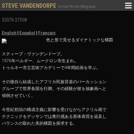
STEVE VANDENDORPE
Artiste Peintre (Belgique)
32076-27508
English
|
Español
|
Français
色と形で見せるダイナミックな構図
スティーブ・ヴァンデンドープ。
1976年ベルギー、ムークロン市生まれ。
トゥルネー市立芸術アカデミーで4年間絵画を学ぶ。
その後自ら結成したアフリカ民族音楽のパーカッション
グループで世界各国を行脚。その経験が彼を抽象画へと
傾倒させていく。
今世紀初頭の構成主義に影響を受けながらアクリル画で
テクニックをデッサンでは奥行感ある形体表現を追及し
バランスの取れた美的構図を探求する。